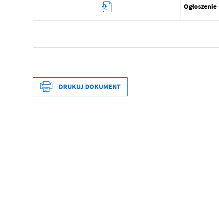
Ogłoszenie
Data wytworzenia
Wytworzył
DRUKUJ DOKUMENT
Data opublikowania
Opublikował
Data wytworzenia
Data ostatniej aktualizacji
Wytworzył
Ostatnio zaktualizował
Data opublikowania
Opublikował
Data ostatniej aktualizacji
Ostatnio zaktualizował