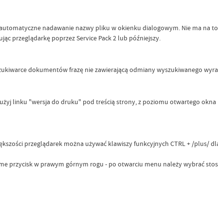
ia automatyczne nadawanie nazwy pliku w okienku dialogowym. Nie ma na to 
zując przeglądarkę poprzez Service Pack 2 lub późniejszy.
kiwarce dokumentów frazę nie zawierającą odmiany wyszukiwanego wyrazu,
 użyj linku "wersja do druku" pod treścią strony, z poziomu otwartego ok
kszości przeglądarek można używać klawiszy funkcyjnych CTRL + /plus/ dla
ome przycisk w prawym górnym rogu - po otwarciu menu należy wybrać stoso
Data wy