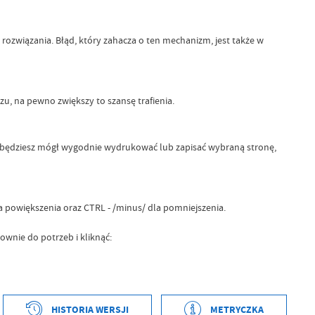
rozwiązania. Błąd, który zahacza o ten mechanizm, jest także w
 na pewno zwiększy to szansę trafienia.
na będziesz mógł wygodnie wydrukować lub zapisać wybraną stronę,
 powiększenia oraz CTRL - /minus/ dla pomniejszenia.
wnie do potrzeb i kliknąć:
tworzenia
2020-03-18 14:52:32
HISTORIA WERSJI
METRYCZKA