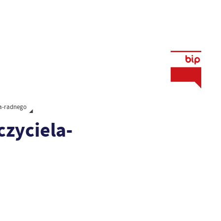
e
la-radnego
czyciela-