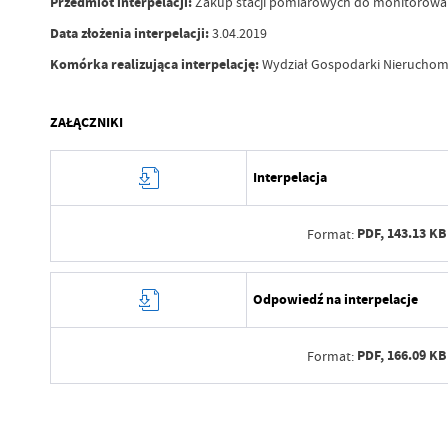
Przedmiot interpelacji:
Zakup stacji pomiarowych do monitorowania
Data złożenia interpelacji:
3.04.2019
Komórka realizująca interpelację:
Wydział Gospodarki Nieruchomo
ZAŁĄCZNIKI
Interpelacja
PDF,
143.13 KB
Format:
Data wytworzenia
Odpowiedź na interpelacje
Wytworzył
PDF,
166.09 KB
Format:
Data opublikowania
Opublikował
Data wytworzenia
Data ostatniej aktualizacji
Wytworzył